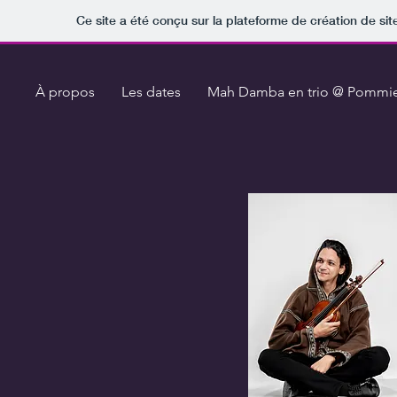
Ce site a été conçu sur la plateforme de création de sit
cter
À propos
Les dates
Mah Damba en trio @ Pommie